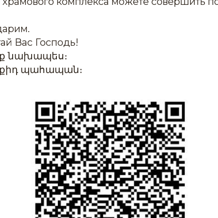
о храмового комплекса можете совершить п
дарим.
ай Вас Господь!
նք նախապես։
քիդ պահապան։