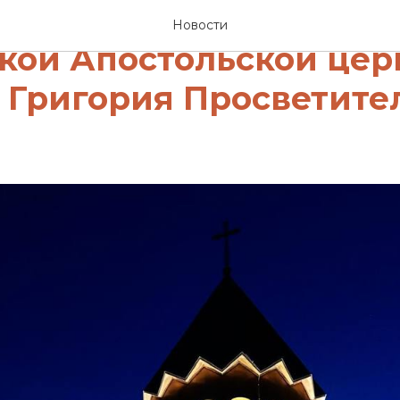
вования на содержан
Новости
кой Апостольской цер
 Григория Просветител