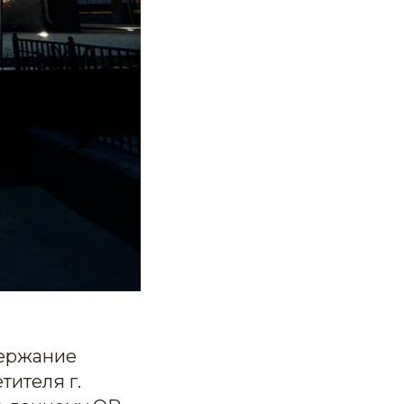
держание
тителя г.