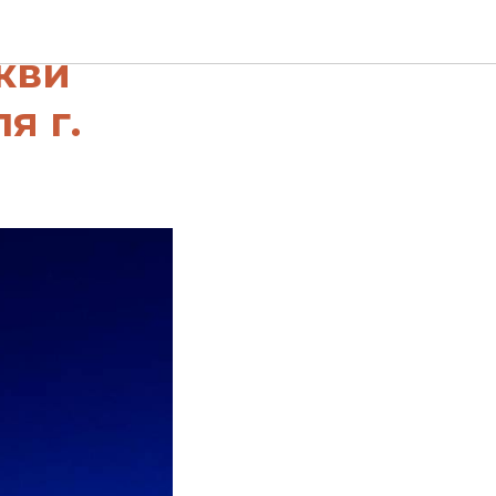
ие
кви
я г.