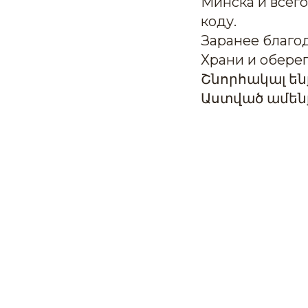
Минска и всег
коду.
Заранее благо
Храни и оберег
Շնորհակալ ե
Աստված ամեն